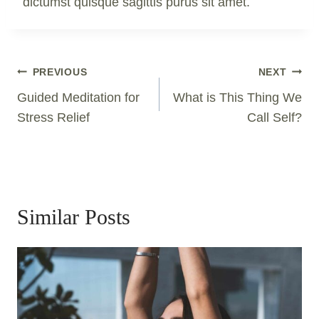
dictumst quisque sagittis purus sit amet.
Post
PREVIOUS
NEXT
Navigation
Guided Meditation for
What is This Thing We
Stress Relief
Call Self?
Similar Posts