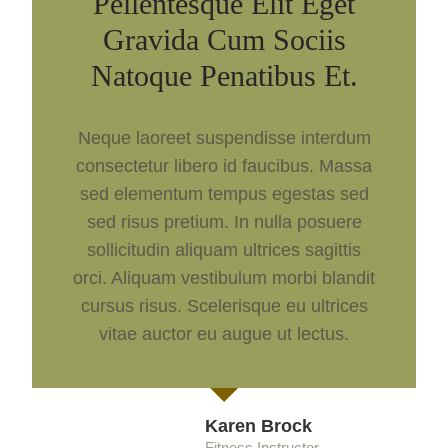
Pellentesque Elit Eget
Gravida Cum Sociis
Natoque Penatibus Et.
Neque laoreet suspendisse interdum
consectetur libero id faucibus. Massa
sed elementum tempus egestas sed
sed risus pretium. In nulla posuere
sollicitudin aliquam ultrices sagittis
orci. Aliquam vestibulum morbi blandit
cursus risus. Scelerisque eu ultrices
vitae auctor eu augue ut lectus.
Karen Brock
Fitness Instructor