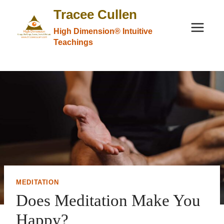
Skip
Tracee Cullen
to
High Dimension® Intuitive
content
Teachings
MEDITATION
Does Meditation Make You
Happy?