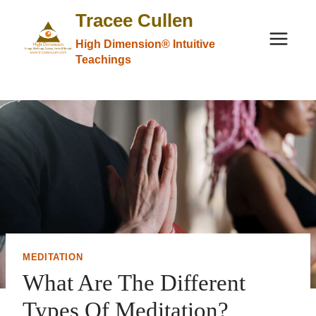
Skip
Tracee Cullen
to
High Dimension® Intuitive
content
Teachings
MEDITATION
What Are The Different
Types Of Meditation?