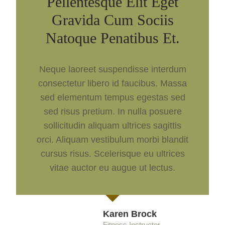
Pellentesque Elit Eget
Gravida Cum Sociis
Natoque Penatibus Et.
Neque laoreet suspendisse interdum
consectetur libero id faucibus. Massa
sed elementum tempus egestas sed
sed risus pretium. In nulla posuere
sollicitudin aliquam ultrices sagittis
orci. Aliquam vestibulum morbi blandit
cursus risus. Scelerisque eu ultrices
vitae auctor eu augue ut lectus.
Karen Brock
Fitness Instructor