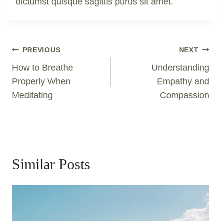
dictumst quisque sagittis purus sit amet.
Post
PREVIOUS
NEXT
Navigation
How to Breathe
Understanding
Properly When
Empathy and
Meditating
Compassion
Similar Posts