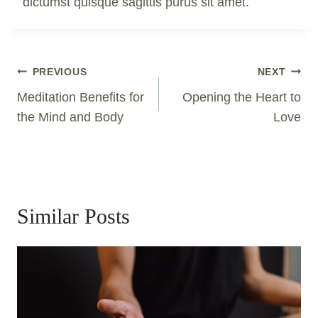
dictumst quisque sagittis purus sit amet.
Post
PREVIOUS
NEXT
Navigation
Meditation Benefits for
Opening the Heart to
the Mind and Body
Love
Similar Posts