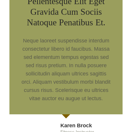
Pellentesque Elit Eget
Gravida Cum Sociis
Natoque Penatibus Et.
Neque laoreet suspendisse interdum
consectetur libero id faucibus. Massa
sed elementum tempus egestas sed
sed risus pretium. In nulla posuere
sollicitudin aliquam ultrices sagittis
orci. Aliquam vestibulum morbi blandit
cursus risus. Scelerisque eu ultrices
vitae auctor eu augue ut lectus.
Karen Brock
Fitness Instructor